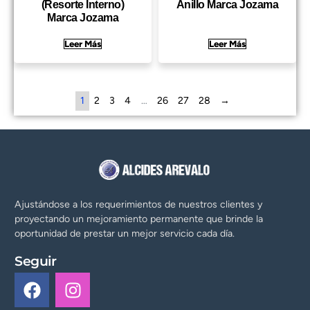
(Resorte Interno)
Anillo Marca Jozama
Marca Jozama
Leer Más
Leer Más
1
2
3
4
…
26
27
28
→
Ajustándose a los requerimientos de nuestros clientes y
proyectando un mejoramiento permanente que brinde la
oportunidad de prestar un mejor servicio cada día.
Seguir