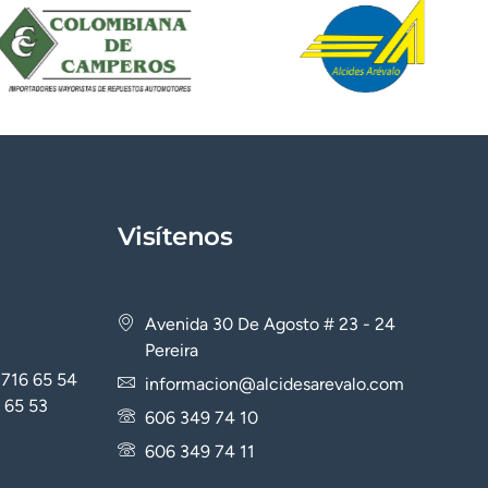
ni digito de verificación
Visítenos
Avenida 30 De Agosto # 23 - 24
Pereira
 716 65 54
informacion@alcidesarevalo.com
 65 53
606 349 74 10
606 349 74 11