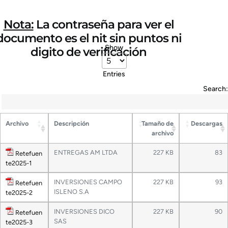
Nota:
La contraseña para ver el
documento es el nit sin puntos ni
Show
digito de verificación
Entries
Search:
Archivo
Descripción
Tamaño de
Descargas
archivo
ENTREGAS AM LTDA
227 KB
83
Retefuen
te2025-1
INVERSIONES CAMPO
227 KB
93
Retefuen
ISLENO S.A
te2025-2
INVERSIONES DICO
227 KB
90
Retefuen
SAS
te2025-3