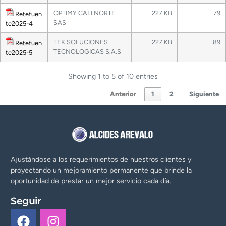
OPTIMY CALI NORTE
227 KB
79
Retefuen
SAS
te2025-4
TEK SOLUCIONES
227 KB
89
Retefuen
TECNOLOGICAS S.A.S
te2025-5
Showing 1 to 5 of 10 entries
Anterior
1
2
Siguiente
Ajustándose a los requerimientos de nuestros clientes y
proyectando un mejoramiento permanente que brinde la
oportunidad de prestar un mejor servicio cada día.
Seguir