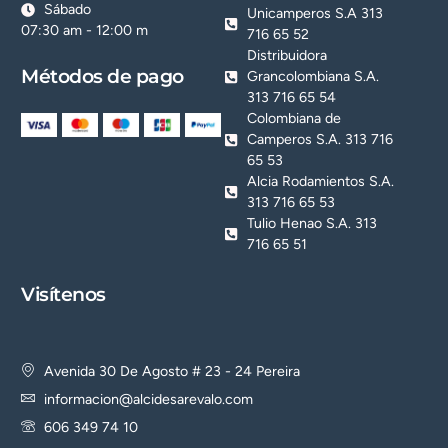
Sábado
Unicamperos S.A 313
07:30 am - 12:00 m
716 65 52
Distribuidora
Métodos de pago
Grancolombiana S.A.
313 716 65 54
Colombiana de
Camperos S.A. 313 716
65 53
Alcia Rodamientos S.A.
313 716 65 53
Tulio Henao S.A. 313
716 65 51
Visítenos
Avenida 30 De Agosto # 23 - 24 Pereira
informacion@alcidesarevalo.com
606 349 74 10