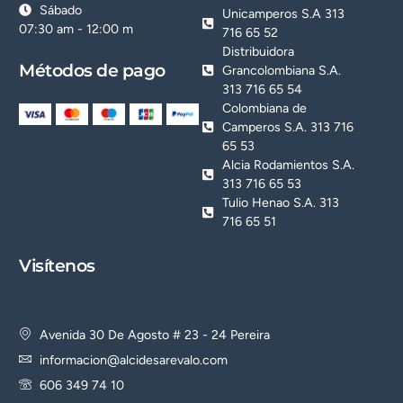
Sábado
Unicamperos S.A 313
07:30 am - 12:00 m
716 65 52
Distribuidora
Métodos de pago
Grancolombiana S.A.
313 716 65 54
Colombiana de
Camperos S.A. 313 716
65 53
Alcia Rodamientos S.A.
313 716 65 53
Tulio Henao S.A. 313
716 65 51
Visítenos
Avenida 30 De Agosto # 23 - 24 Pereira
informacion@alcidesarevalo.com
606 349 74 10