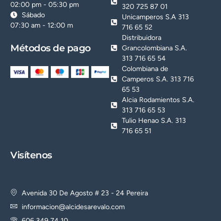
02:00 pm - 05:30 pm
320 725 87 01
Sábado
Unicamperos S.A 313
07:30 am - 12:00 m
716 65 52
Distribuidora
Métodos de pago
Grancolombiana S.A.
313 716 65 54
Colombiana de
Camperos S.A. 313 716
65 53
Alcia Rodamientos S.A.
313 716 65 53
Tulio Henao S.A. 313
716 65 51
Visítenos
Avenida 30 De Agosto # 23 - 24 Pereira
informacion@alcidesarevalo.com
606 349 74 10