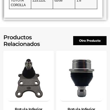
TOYOTA
ZZE122L
02/08
1.8
COROLLA
Productos
Otro Producto
Relacionados
Rotula Inferior
Rotula Inferior