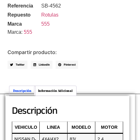
Referencia
SB-4562
Repuesto
Rotulas
Marca
555
Marca:
555
Compartir producto:
Twitter
LinkedIn
Pinterest
Descripción
Información Adicional
Descripción
VEHICULO
LINEA
MODELO
MOTOR
NISSAN D-
4X4/4X2
83/
2.4