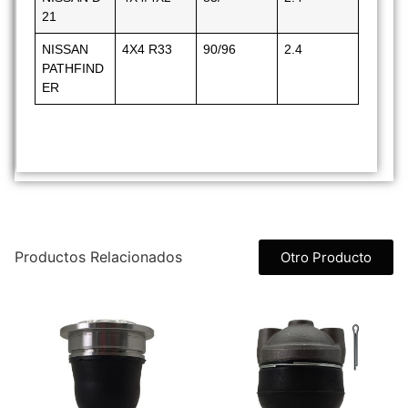
21
NISSAN
4X4 R33
90/96
2.4
PATHFIND
ER
Productos Relacionados
Otro Producto