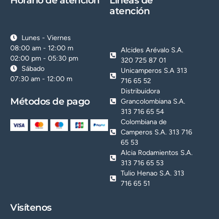
Horario de atención
Líneas de
atención
Lunes - Viernes
08:00 am - 12:00 m
Alcides Arévalo S.A.
02:00 pm - 05:30 pm
320 725 87 01
Sábado
Unicamperos S.A 313
07:30 am - 12:00 m
716 65 52
Distribuidora
Métodos de pago
Grancolombiana S.A.
313 716 65 54
Colombiana de
Camperos S.A. 313 716
65 53
Alcia Rodamientos S.A.
313 716 65 53
Tulio Henao S.A. 313
716 65 51
Visítenos