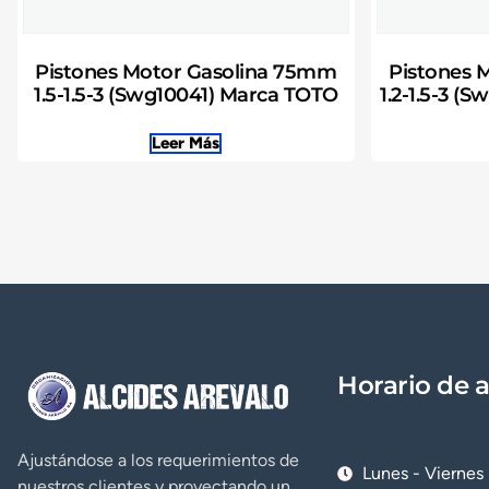
Pistones Motor Gasolina 75mm
Pistones 
1.5-1.5-3 (Swg10041) Marca TOTO
1.2-1.5-3 
Leer Más
Horario de 
Ajustándose a los requerimientos de
Lunes - Viernes
nuestros clientes y proyectando un