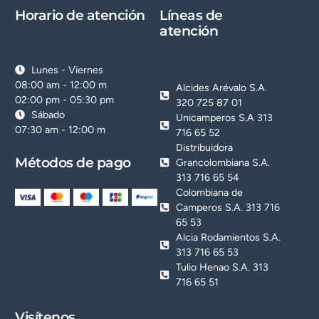
Horario de atención
Líneas de
atención
Lunes - Viernes
08:00 am - 12:00 m
Alcides Arévalo S.A.
02:00 pm - 05:30 pm
320 725 87 01
Sábado
Unicamperos S.A 313
07:30 am - 12:00 m
716 65 52
Distribuidora
Métodos de pago
Grancolombiana S.A.
313 716 65 54
Colombiana de
Camperos S.A. 313 716
65 53
Alcia Rodamientos S.A.
313 716 65 53
Tulio Henao S.A. 313
716 65 51
Visítenos