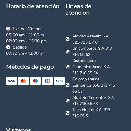
Horario de atención
Líneas de
atención
Lunes - Viernes
08:00 am - 12:00 m
Alcides Arévalo S.A.
02:00 pm - 05:30 pm
320 725 87 01
Sábado
Unicamperos S.A 313
07:30 am - 12:00 m
716 65 52
Distribuidora
Métodos de pago
Grancolombiana S.A.
313 716 65 54
Colombiana de
Camperos S.A. 313 716
65 53
Alcia Rodamientos S.A.
313 716 65 53
Tulio Henao S.A. 313
716 65 51
Visítenos