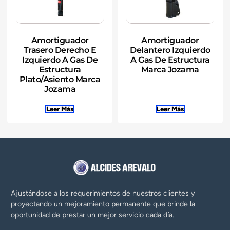
Amortiguador
Amortiguador
Trasero Derecho E
Delantero Izquierdo
Izquierdo A Gas De
A Gas De Estructura
Estructura
Marca Jozama
Plato/Asiento Marca
Jozama
Leer Más
Leer Más
Ajustándose a los requerimientos de nuestros clientes y
proyectando un mejoramiento permanente que brinde la
oportunidad de prestar un mejor servicio cada día.