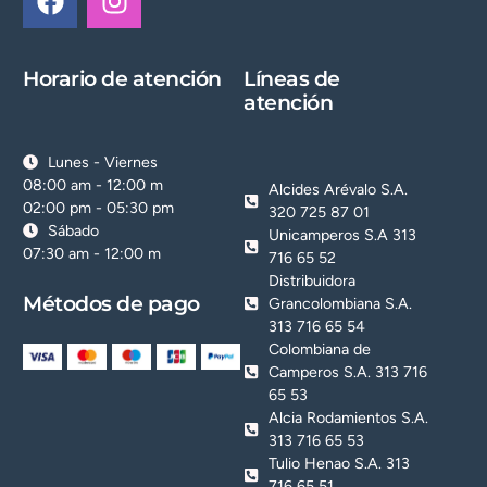
Horario de atención
Líneas de
atención
Lunes - Viernes
08:00 am - 12:00 m
Alcides Arévalo S.A.
02:00 pm - 05:30 pm
320 725 87 01
Sábado
Unicamperos S.A 313
07:30 am - 12:00 m
716 65 52
Distribuidora
Métodos de pago
Grancolombiana S.A.
313 716 65 54
Colombiana de
Camperos S.A. 313 716
65 53
Alcia Rodamientos S.A.
313 716 65 53
Tulio Henao S.A. 313
716 65 51